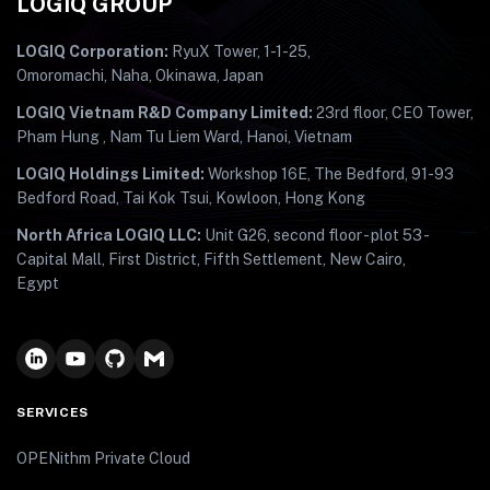
LOGIQ GROUP
LOGIQ Corporation:
RyuX Tower, 1-1-25,
Omoromachi, Naha, Okinawa, Japan
LOGIQ Vietnam R&D Company Limited:
23rd floor, CEO Tower,
Pham Hung , Nam Tu Liem Ward, Hanoi, Vietnam
LOGIQ Holdings Limited:
Workshop 16E, The Bedford, 91-93
Bedford Road, Tai Kok Tsui, Kowloon, Hong Kong
North Africa LOGIQ LLC:
Unit G26, second floor - plot 53 -
Capital Mall, First District, Fifth Settlement, New Cairo,
Egypt
SERVICES
OPENithm Private Cloud