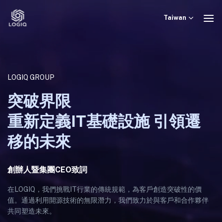
Skip
to
Taiwan
content
LOGIQ GROUP
突破界限
重新定義IT基礎設施 引領遷
移的未來
創辦人暨集團CEO致詞
在LOGIQ，我們挑戰IT行業的傳統規範，為客戶創造突破性的價
值。通過利用開源技術的無限潛力，我們致力於與客戶和合作夥伴
共同塑造未來。