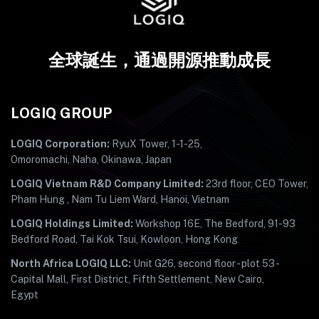
全球誕生，通過開源推動成長
LOGIQ GROUP
LOGIQ Corporation:
RyuX Tower, 1-1-25,
Omoromachi, Naha, Okinawa, Japan
LOGIQ Vietnam R&D Company Limited:
23rd floor, CEO Tower,
Pham Hung , Nam Tu Liem Ward, Hanoi, Vietnam
LOGIQ Holdings Limited:
Workshop 16E, The Bedford, 91-93
Bedford Road, Tai Kok Tsui, Kowloon, Hong Kong
North Africa LOGIQ LLC:
Unit G26, second floor - plot 53 -
Capital Mall, First District, Fifth Settlement, New Cairo,
Egypt