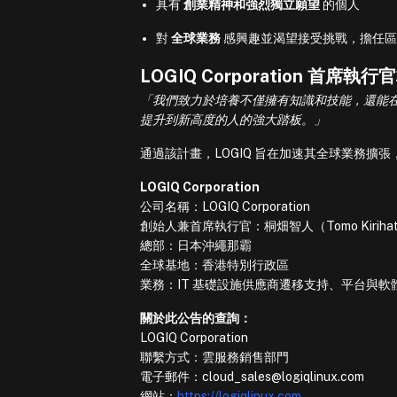
具有
創業精神和強烈獨立願望
的個人
對
全球業務
感興趣並渴望接受挑戰，擔任區
LOGIQ Corporation 首席
「我們致力於培養不僅擁有知識和技能，還能
提升到新高度的人的強大踏板。」
通過該計畫，LOGIQ 旨在加速其全球業務擴張
LOGIQ Corporation
公司名稱：LOGIQ Corporation
創始人兼首席執行官：桐畑智人（Tomo Kiriha
總部：日本沖繩那霸
全球基地：香港特別行政區
業務：IT 基礎設施供應商遷移支持、平台與
關於此公告的查詢：
LOGIQ Corporation
聯繫方式：雲服務銷售部門
電子郵件：cloud_sales@logiqlinux.com
網站：
https://logiqlinux.com