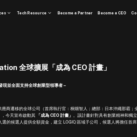
ces
Tech Resource
Become a Partner
Become a CEO
Co
oration 全球擴展「成為 CEO 計畫」
 發現並全面支持全球創業型領導者 –
IT 基礎設施供應商遷移的全球公司（首席執行官：桐畑智人；總部：日本沖繩那霸；
」），今天宣布啟動其
「成為 CEO 計畫」
。該計畫針對具有創業精神和獨
入選的候選人提供全額資金，建立 LOGIQ 區域子公司，候選人將擔任首