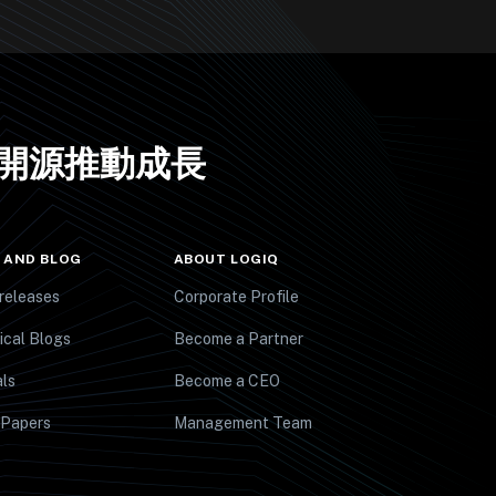
開源推動成長
 AND BLOG
ABOUT LOGIQ
releases
Corporate Profile
ical Blogs
Become a Partner
ls
Become a CEO
 Papers
Management Team