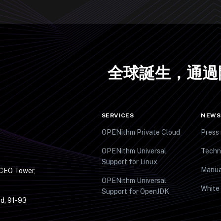
全球誕生，通過
SERVICES
NEWS
OPENithm Private Cloud
Press 
OPENithm Universal
Techn
Support for Linux
Manua
 CEO Tower,
OPENithm Universal
White
Support for OpenJDK
d, 91-93