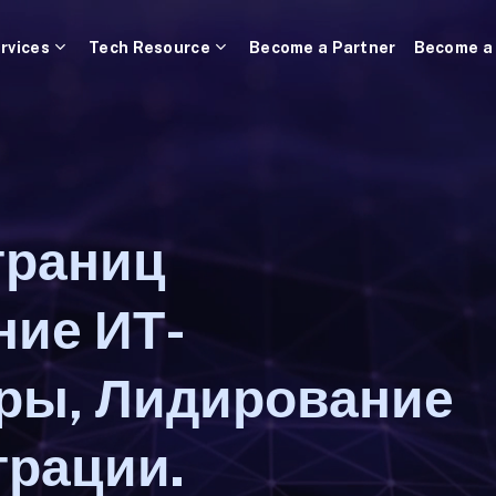
rvices
Tech Resource
Become a Partner
Become a
границ
ие ИТ-
ры, Лидирование
грации.