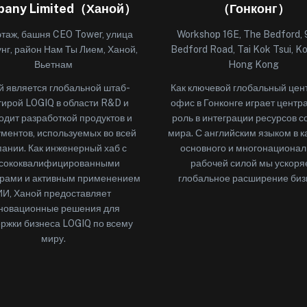
pany Limited（Ханой）
（Гонконг）
этаж, башня CEO Tower, улица
Workshop 16E, The Bedford, 
нг, район Нам Ты Лием, Ханой,
Bedford Road, Tai Kok Tsui, K
Вьетнам
Hong Kong
й является глобальной штаб-
Как ключевой глобальный цен
тирой LOGIQ в области R&D и
офис в Гонконге играет цент
одит разработкой продуктов и
роль в интеграции ресурсов с
ментов, используемых во всей
мира. С английским языком в к
ании. Как инженерный хаб с
основного и многонациона
сококвалифицированными
рабочей силой мы ускоря
рами и активным применением
глобальное расширение биз
ИИ, Ханой предоставляет
новационные решения для
ржки бизнеса LOGIQ по всему
миру.