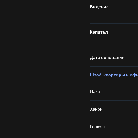
Видение
Капитал
Дата основания
Штаб-квартиры и оф
Наха
Ханой
Гонконг