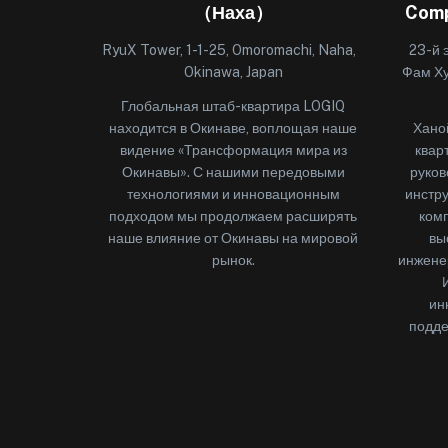
（Наха）
Com
RyuX Tower, 1-1-25, Omoromachi, Naha,
23-й 
Okinawa, Japan
Фам Ху
Глобальная штаб-квартира LOGIQ
находится в Окинаве, воплощая наше
Хано
видение «Трансформация мира из
квар
Окинавы». С нашими передовыми
руков
технологиями и инновационным
инстру
подходом мы продолжаем расширять
комп
наше влияние от Окинавы на мировой
вы
рынок.
инжене
ин
подде