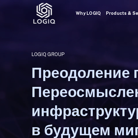
Skip
to
Why LOGIQ
Products & Se
content
LOGIQ GROUP
Преодоление 
Переосмыслен
инфраструкту
в будущем ми