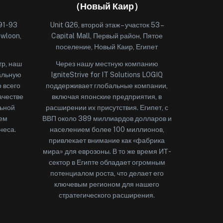
（Новый Каир）
91-93
Unit G26, второй этаж – участок 53 –
owloon,
Capital Mall, Первый район, Пятое
поселение, Новый Каир, Египет
тр, наш
Через нашу местную компанию
ральную
IgniteStrive for IT Solutions LOGIQ
о всего
поддерживает глобальные компании,
ачестве
включая японские предприятия, в
льной
расширении их присутствия. Египет, с
ем
ВВП около 389 миллиардов долларов и
неса.
населением более 100 миллионов,
привлекает внимание как «фабрика
мира» для еврозоны. В то же время ИТ-
сектор в Египте обладает огромным
потенциалом роста, что делает его
ключевым регионом для нашего
стратегического расширения.