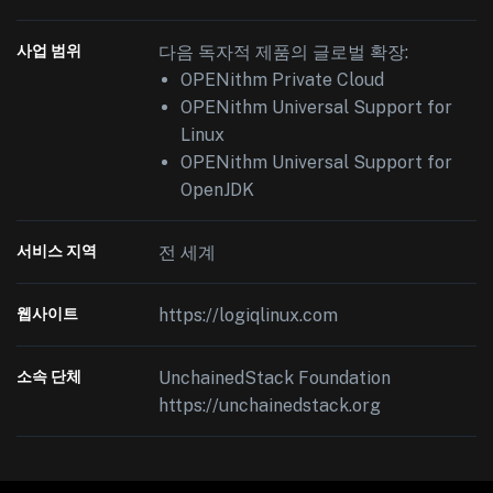
사업 범위
다음 독자적 제품의 글로벌 확장:
OPENithm Private Cloud
OPENithm Universal Support for
Linux
OPENithm Universal Support for
OpenJDK
서비스 지역
전 세계
웹사이트
https://logiqlinux.com
소속 단체
UnchainedStack Foundation
https://unchainedstack.org