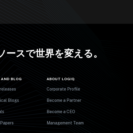
ソースで世界を変える
。
 AND BLOG
ABOUT LOGIQ
releases
Corporate Profile
ical Blogs
Become a Partner
ls
Become a CEO
 Papers
Management Team