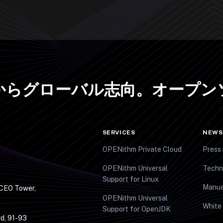
からグローバル志向
。
オープン
SERVICES
NEWS
OPENithm Private Cloud
Press 
OPENithm Universal
Techn
Support for Linux
Manua
 CEO Tower,
OPENithm Universal
White
Support for OpenJDK
d, 91-93