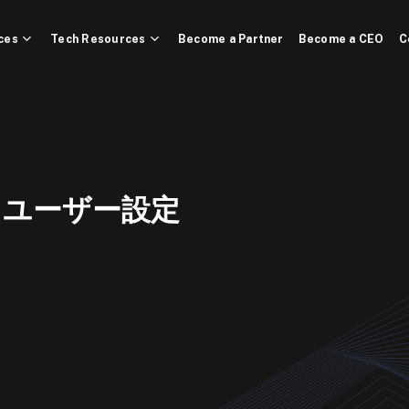
ces
Tech Resources
Become a Partner
Become a CEO
C
ユーザー設定