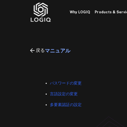
Skip
to
Why LOGIQ
Products & Servi
content
戻る
マニュアル
パスワードの変更
言語設定の変更
多要素認証の設定