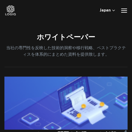
Skip
to
Japan
content
ホワイトペーパー
当社の専門性を反映した技術的洞察や移行戦略、ベストプラクテ
ィスを体系的にまとめた資料を提供致します。