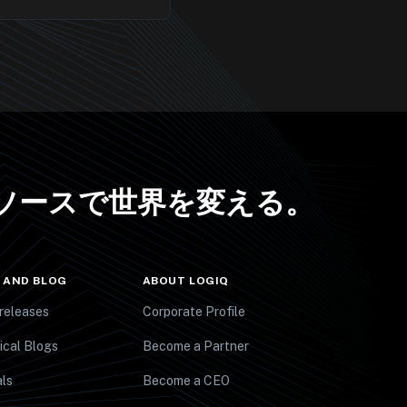
ソースで世界を変える
。
 AND BLOG
ABOUT LOGIQ
releases
Corporate Profile
ical Blogs
Become a Partner
ls
Become a CEO