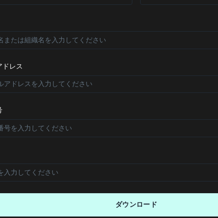
アドレス
号