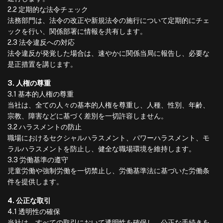
2.2 定期的な法令チェック
法務部門は、法令の改正や新規法令の施行について定期的にチェ
ックを行い、関係部署に情報を共有します。
2.3 法令違反への対応
法令違反が発覚した場合は、速やかに関係当局に報告し、必要な
是正措置を講じます。
3. 人権の尊重
3.1 基本的人権の尊重
当社は、全ての人々の基本的人権を尊重し、人種、性別、年齢、
宗教、障害などに基づく差別を一切許容しません。
3.2 ハラスメントの防止
職場におけるセクシャルハラスメント、パワーハラスメント、モ
ラルハラスメントを防止し、健全な職場環境を維持します。
3.3 労働基準の遵守
児童労働や強制労働を一切禁止し、労働基準法に基づいた労働条
件を提供します。
4. 公正な取引
4.1 透明性の確保
当社は、すべての取引において透明性を確保し、公正な手続きを