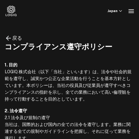
Skip
to
Japan
content
戻る
コンプライアンス遵守ポリシー
1. 目的
LOGIQ 株式会社（以下「当社」といいます）は、法令や社会的規
範を遵守し、誠実かつ公正な企業活動を行うことを基本方針とし
ています。本ポリシーは、当社の役員及び従業員が遵守すべきコ
ンプライアンスの指針を示し、全ての業務において高い倫理観を
持って行動することを目的としています。
2. 法令遵守
2.1 法令及び規制の遵守
当社は、国際的および国内の全ての法令を遵守します。業務に関
連する全ての規制やガイドラインを把握し、それに従って業務を
遂行します。