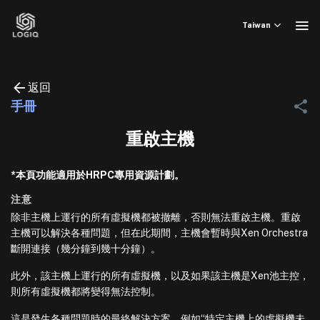
Skip
to
Taiwan
content
返回
手冊
重啟主機
*本頁功能適用於HRPC專用資源計劃。
注意
除非主機上運行的所有虛擬機都被撤離，否則無法重啟主機。重啟
主機可以解決各種問題，但在此期間，主機會暫時與Xen Orchestra
斷開連接（幾分鐘到幾十分鐘）。
此外，該主機上運行的所有虛擬機，以及如果該主機是Xen池主控，
則所有虛擬機都將變得無法控制。
這是發生各種問題時的最終解決方案，例如“特定主機上的虛擬機未