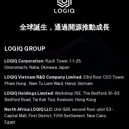
全球誕生，通過開源推動成長
LOGIQ GROUP
LOGIQ Corporation:
RyuX Tower, 1-1-25,
Omoromachi, Naha, Okinawa, Japan
LOGIQ Vietnam R&D Company Limited:
23rd floor, CEO Tower,
Pham Hung , Nam Tu Liem Ward, Hanoi, Vietnam
LOGIQ Holdings Limited:
Workshop 16E, The Bedford, 91-93
Bedford Road, Tai Kok Tsui, Kowloon, Hong Kong
North Africa LOGIQ LLC:
Unit G26, second floor - plot 53 -
Capital Mall, First District, Fifth Settlement, New Cairo,
Egypt