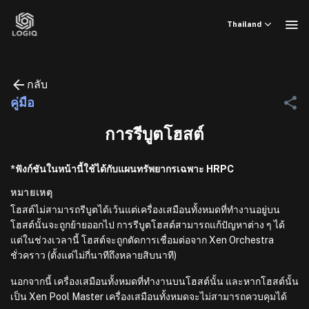
ข้าม
ไป
Thailand
ยัง
เนื้อหา
กลับ
คู่มือ
การรีบูตโฮสต์
*ฟังก์ชันในหน้านี้ใช้ได้กับแผนทรัพยากรเฉพาะ HRPC
หมายเหตุ
โฮสต์ไม่สามารถรีบูตได้เว้นแต่เครื่องเสมือนทั้งหมดที่ทำงานอยู่บน
โฮสต์นั้นจะถูกย้ายออกไป การรีบูตโฮสต์สามารถแก้ปัญหาต่าง ๆ ได้
แต่ในช่วงเวลานี้ โฮสต์จะถูกตัดการเชื่อมต่อจาก Xen Orchestra
ชั่วคราว (ตั้งแต่ไม่กี่นาทีถึงหลายสิบนาที)
นอกจากนี้ เครื่องเสมือนทั้งหมดที่ทำงานบนโฮสต์นั้น และหากโฮสต์นั้น
เป็น Xen Pool Master เครื่องเสมือนทั้งหมดจะไม่สามารถควบคุมได้