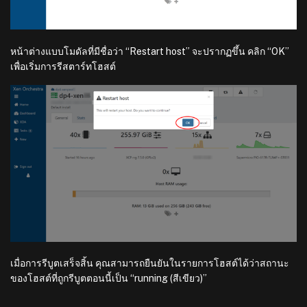
หน้าต่างแบบโมดัลที่มีชื่อว่า “Restart host” จะปรากฏขึ้น คลิก “OK”
เพื่อเริ่มการรีสตาร์ทโฮสต์
เมื่อการรีบูตเสร็จสิ้น คุณสามารถยืนยันในรายการโฮสต์ได้ว่าสถานะ
ของโฮสต์ที่ถูกรีบูตตอนนี้เป็น “running (สีเขียว)”