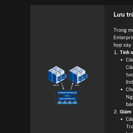
Lưu tr
Trong mô
Enterpri
hợp xảy r
Tính 
Cấu
Cấu
tươ
(In
Chứ
Nga
bảo
Giảm 
Cấu
Tro