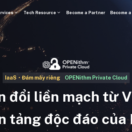
rvices
Tech Resource
Become a Partner
Become a
IaaS・Đám mây riêng
OPENithm Private Cloud
 đổi liền mạch từ
ền tảng độc đáo của