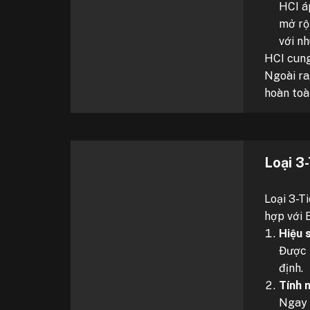
HCI á
mở rộ
với nh
HCI cung
Ngoài ra
hoàn toà
Loại 3
Loại 3-T
hợp với 
Hiệu s
Được 
định.
Tính 
Ngay c