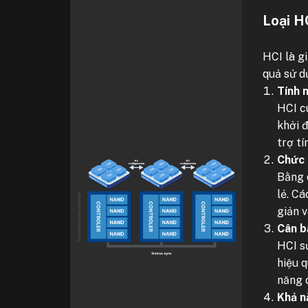
Loại H
HCI là g
quả sử d
Tính 
HCI c
khởi đ
trợ tí
Chức 
Bằng 
lẻ. C
giản v
Cân bằ
HCI s
hiệu q
năng c
Khả n