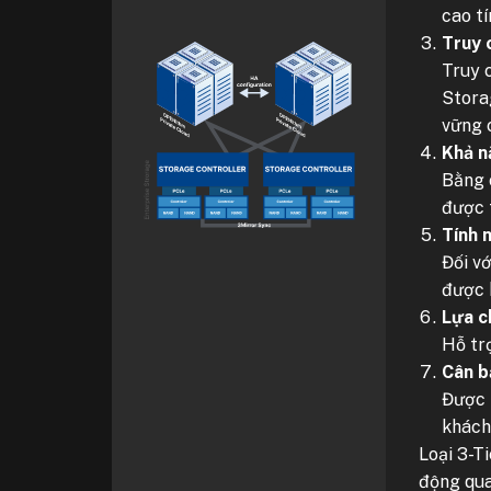
cao tí
Truy 
Truy 
Stora
vững c
Khả nă
Bằng 
được t
Tính 
Đối v
được 
Lựa c
Hỗ tr
Cân bằ
Được 
khách
Loại 3-T
động qua