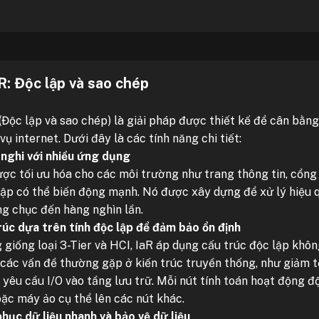
aR: Độc lập và sao chép
 (Độc lập và sao chép) là giải pháp được thiết kế để cân bằng
vụ internet. Dưới đây là các tính năng chi tiết:
 nghi với nhiều ứng dụng
ợc tối ưu hóa cho các môi trường như trang thông tin, cổng t
cập có thể biến động mạnh. Nó được xây dựng để xử lý hiệu q
ng chục đến hàng nghìn lần.
rúc dựa trên tính độc lập để đảm bảo ổn định
 giống loại 3-Tier và HCI, IaR áp dụng cấu trúc độc lập khôn
 các vấn đề thường gặp ở kiến trúc truyền thống, như giảm t
 yêu cầu I/O vào tầng lưu trữ. Mỗi nút tính toán hoạt động đ
oặc máy ảo cụ thể lên các nút khác.
phục dữ liệu nhanh và bảo vệ dữ liệu