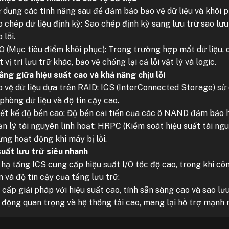
ử dụng các tính năng sau để đảm bảo bảo vệ dữ liệu và khôi 
 chép dữ liệu định kỳ: Sao chép định kỳ sang lưu trữ sao l
 lỗi.
 (Mục tiêu điểm khôi phục): Trong trường hợp mất dữ liệu, 
 vị trí lưu trữ khác, bảo vệ chống lại cả lỗi vật lý và logic.
ằng giữa hiệu suất cao và khả năng chịu lỗi
 vệ dữ liệu dựa trên RAID: ICS (InterConnected Storage) s
phòng dữ liệu và độ tin cậy cao.
ết kế độ bền cao: Độ bền cải tiến của các ô NAND đảm bảo h
n lý tài nguyên linh hoạt: HRPC (Kiểm soát hiệu suất tài ngu
ng hoạt động khi máy bị lỗi.
suất lưu trữ siêu nhanh
 hạ tầng ICS cung cấp hiệu suất I/O tốc độ cao, trong khi 
 và độ tin cậy của tầng lưu trữ.
 cấp giải pháp với hiệu suất cao, tính sẵn sàng cao và sao lư
 động quan trọng và hệ thống tải cao, mang lại hỗ trợ mạnh m