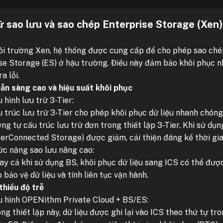
ữ sao lưu và sao chép Enterprise Storage (Xen)
i trường Xen, hệ thống được cung cấp để cho phép sao chép
se Storage (ES) ở hậu trường. Điều này đảm bảo khôi phục n
a lỗi.
sẵn sàng cao và hiệu suất khôi phục
 hình lưu trữ 3-Tier:
 trúc lưu trữ 3-Tier cho phép khôi phục dữ liệu nhanh chón
ng tự cấu trúc lưu trữ đơn trong thiết lập 3-Tier. Khi sử dụn
terConnected Storage) được giảm, cải thiện đáng kể thời gia
c năng sao lưu nâng cao:
y cả khi sử dụng BS, khôi phục dữ liệu sang ICS có thể đượ
 bảo vệ dữ liệu và tính liên tục vận hành.
thiểu độ trễ
 hình OPENithm Private Cloud + BS/ES:
ng thiết lập này, dữ liệu được ghi lại vào ICS theo thứ tự tr