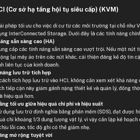
CI (Cơ sở hạ tầng hội tụ siêu cấp) (KVM)
iải pháp tối ưu cho việc di cư từ các môi trường tại chỗ như
ụng InterConnected Storage. Dưới đây là các tính năng chín
năng sẵn sàng cao (HA)
ung cấp các tính năng sẵn sàng cao vượt trội. Nếu một nút tí
ộng lại máy ảo trên các nút khác, cải thiện đáng kể độ tin c
nh liên tục của kinh doanh.
năng lưu trữ tích hợp
cách tích hợp lưu trữ vào HCI, không cần xem xét khả năng c
ách tiếp cận này giảm gánh nặng thiết kế và quản lý, đồng th
à hiệu quả hơn.
ng tối ưu giữa hiệu quả chi phí và hiệu suất
ử dụng lưu trữ định nghĩa bằng phần mềm (SDS), đạt được hiệ
uả chỉ khoảng 1/3 dung lượng vật lý, vì vậy cần lập kế hoạc
hịu lỗi cao, tốc độ ghi có thể giảm nhẹ.
ăng mở rộng tuyệt vời