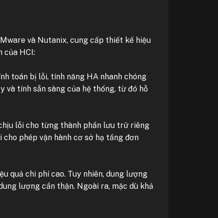
 VMware và Nutanix, cung cấp thiết kế hiệu
h của HCI:
nh toán bị lỗi, tính năng HA nhanh chóng
ậy và tính sẵn sàng của hệ thống, từ đó hỗ
hịu lỗi cho từng thành phần lưu trữ riêng
ời cho phép vận hành cơ sở hạ tầng đơn
u quả chi phí cao. Tuy nhiên, dung lượng
h dung lượng cẩn thận. Ngoài ra, mặc dù khả