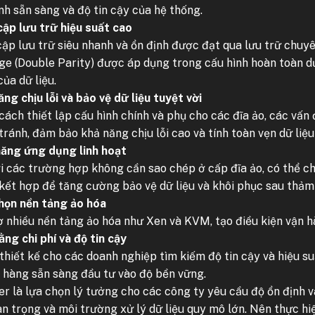
nh sẵn sàng và độ tin cậy của hệ thống.
cập lưu trữ hiệu suất cao
cập lưu trữ siêu nhanh và ổn định được đạt qua lưu trữ chu
ge (Double Parity) được áp dụng trong cấu hình hoàn toàn d
ủa dữ liệu.
ng chịu lỗi và bảo vệ dữ liệu tuyệt vời
cách thiết lập cấu hình chính và phụ cho các đĩa ảo, các vấn
ránh, đảm bảo khả năng chịu lỗi cao và tính toàn vẹn dữ liệu t
năng ứng dụng linh hoạt
ới các trường hợp không cần sao chép ở cấp đĩa ảo, có thể ch
kết hợp để tăng cường bảo vệ dữ liệu và khôi phục sau thảm
họn nền tảng ảo hóa
ợ nhiều nền tảng ảo hóa như Xen và KVM, tạo điều kiện vận hà
ng chi phí và độ tin cậy
thiết kế cho các doanh nghiệp tìm kiếm độ tin cậy và hiệu s
 hàng sẵn sàng đầu tư vào độ bền vững.
ier là lựa chọn lý tưởng cho các công ty yêu cầu độ ổn định v
n trọng và môi trường xử lý dữ liệu quy mô lớn. Nên thực hiện