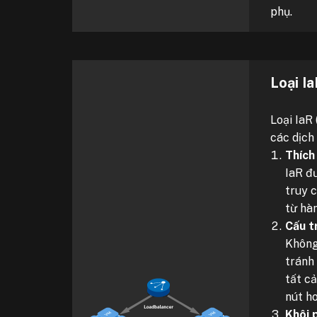
phụ.
Loại I
Loại IaR
các dịch 
Thích
IaR đư
truy 
từ hà
Cấu t
Không
tránh
tất cả
nút h
Khôi 