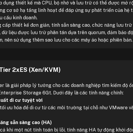
p dụng thiết kế mà CPU, bộ nhớ và lưu trữ có thể được mở r
ng cơ sở hạ tầng linh hoạt để đáp ứng sự phát triển của hệ 
u cầu kinh doanh.
 cấp thiết kế đơn giản, tính sẵn sàng cao, chức năng lưu trữ
, dữ liệu được lưu trữ phân tán dựa trên quorum, đảm bảo độ 
n, nên sử dụng thêm sao lưu cho các máy ảo hoặc phiên bản.
-Tier 2xES (Xen/KVM)
ier là giải pháp lý tưởng cho các doanh nghiệp tìm kiếm độ ổ
Enterprise Storage 6Gt. Dưới đây là các tính năng chính:
uất di cư tuyệt vời
tối ưu hóa để di cư từ các môi trường tại chỗ như VMware và
năng sẵn sàng cao (HA)
ả khi một nút tính toán bị lỗi, tính năng HA tự động khởi đ