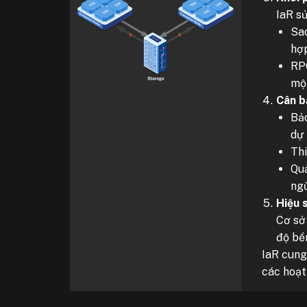
IaR s
Sao
hợp
RPO
một
Cân b
Bảo
dự 
Thi
Quả
ngừ
Hiệu 
Cơ sở
độ bền
IaR cung
các hoạt