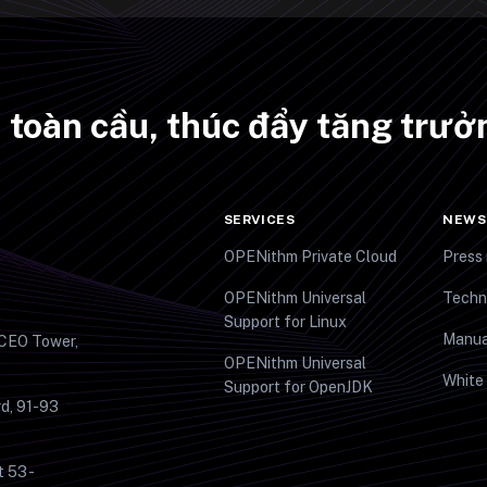
ên toàn cầu, thúc đẩy tăng tr
SERVICES
NEWS
OPENithm Private Cloud
Press 
OPENithm Universal
Techn
Support for Linux
Manua
 CEO Tower,
OPENithm Universal
White
Support for OpenJDK
d, 91-93
t 53 -