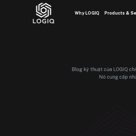
Bỏ
qua
Why LOGIQ
Products & Se
nội
dung
Blog kỹ thuật của LOGIQ chi
Nó cung cấp nhữn