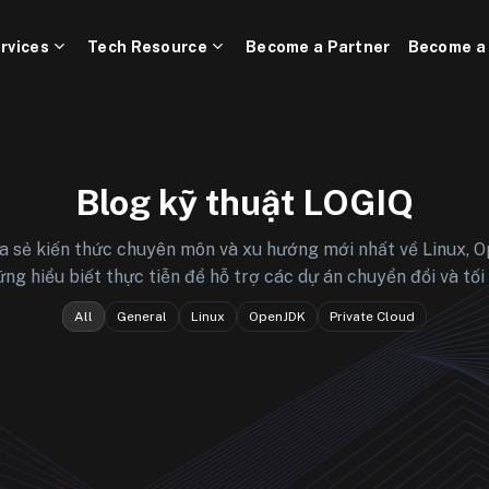
rvices
Tech Resource
Become a Partner
Become a
Blog kỹ thuật LOGIQ
a sẻ kiến thức chuyên môn và xu hướng mới nhất về Linux, 
g hiểu biết thực tiễn để hỗ trợ các dự án chuyển đổi và tối
All
General
Linux
OpenJDK
Private Cloud