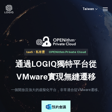
Skip
to
Taiwan
content
IaaS・私有雲
OPENithm Private Cloud
通過LOGIQ獨特平台從
VMware實現無縫遷移
一個開放且強大的虛擬化平台，非常適合從VMware遷移。
預約會議