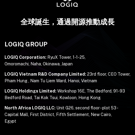
全球誕生，通過開源推動成長
LOGIQ GROUP
LOGIQ Corporation:
RyuX Tower, 1-1-25,
Omoromachi, Naha, Okinawa, Japan
LOGIQ Vietnam R&D Company Limited:
23rd floor, CEO Tower,
Pham Hung , Nam Tu Liem Ward, Hanoi, Vietnam
LOGIQ Holdings Limited:
Workshop 16E, The Bedford, 91-93
Bedford Road, Tai Kok Tsui, Kowloon, Hong Kong
North Africa LOGIQ LLC:
Unit G26, second floor - plot 53 -
Capital Mall, First District, Fifth Settlement, New Cairo,
Egypt