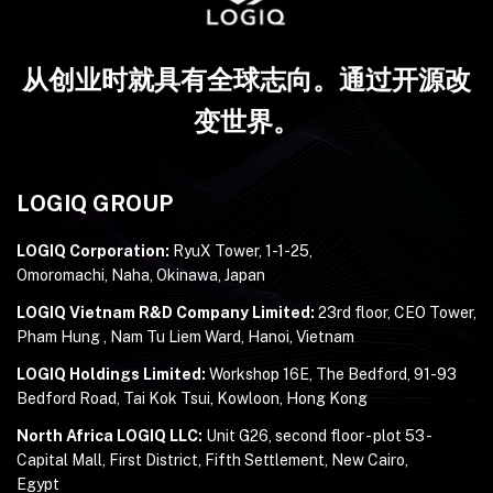
从创业时就具有全球志向。通过开源改
变世界。
LOGIQ GROUP
LOGIQ Corporation:
RyuX Tower, 1-1-25,
Omoromachi, Naha, Okinawa, Japan
LOGIQ Vietnam R&D Company Limited:
23rd floor, CEO Tower,
Pham Hung , Nam Tu Liem Ward, Hanoi, Vietnam
LOGIQ Holdings Limited:
Workshop 16E, The Bedford, 91-93
Bedford Road, Tai Kok Tsui, Kowloon, Hong Kong
North Africa LOGIQ LLC:
Unit G26, second floor - plot 53 -
Capital Mall, First District, Fifth Settlement, New Cairo,
Egypt