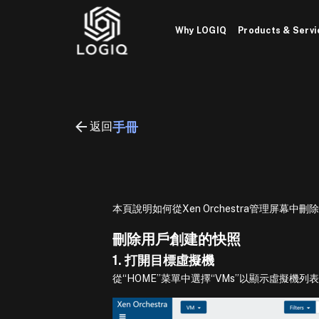
Skip
to
Why LOGIQ
Products & Servi
content
返回
手冊
本頁說明如何從Xen Orchestra管理屏幕中刪
刪除用戶創建的快照
1. 打開目標虛擬機
從“HOME”菜單中選擇“VMs”以顯示虛擬