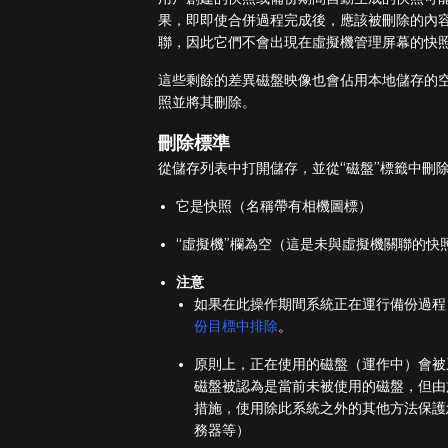
果，即即使合併過程完成後，應該被刪除的內
聯，因此它們不會出現在虛擬機管理屏幕的快
這些剩餘的差異磁盤映像也會佔用本地儲存的
照並將其刪除。
刪除標準
從儲存列表中打開儲存，並從“磁盤”標籤中刪
它是快照（名稱帶有相機圖標）
“虛擬機”欄為空（這是未與虛擬機關聯的快
注意
如果在此操作期間系統正在運行備份過程
份目標中排除
。
原則上，正在使用的磁盤（運作中）會被
磁盤被認為是當前未被使用的磁盤，但由
措施，使用除此系統之外的其他方法保護
務器等）