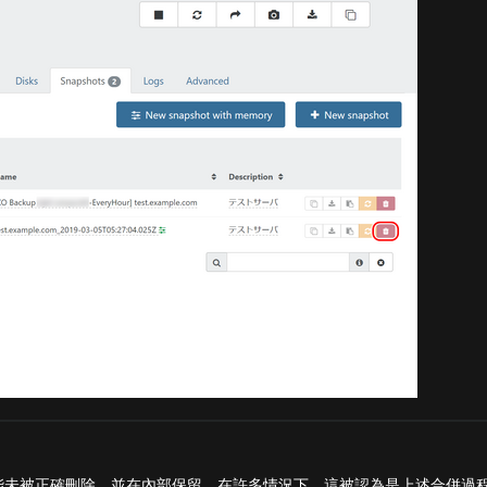
能未被正確刪除，並在內部保留。在許多情況下，這被認為是上述合併過