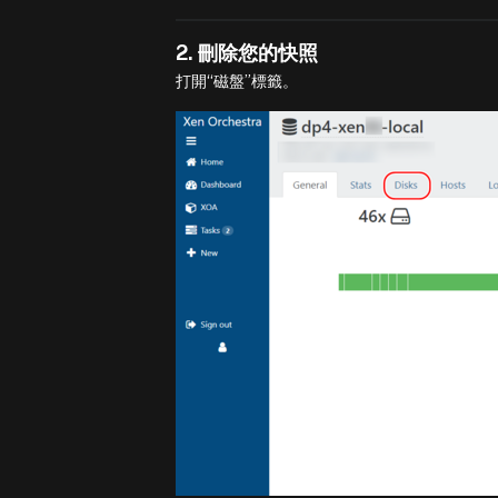
2. 刪除您的快照
打開“磁盤”標籤。