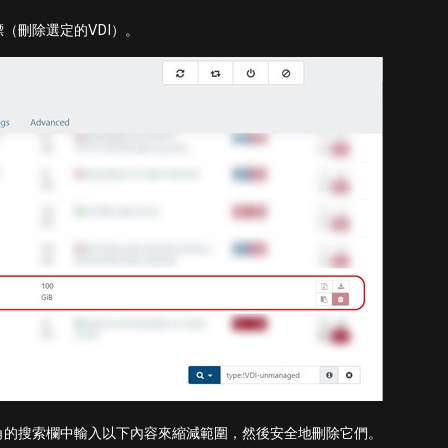
（刪除選定的VDI）。
角的搜索欄中輸入以下內容來縮減範圍，然後安全地刪除它們。