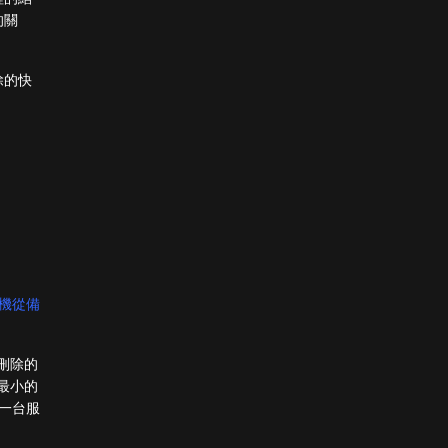
的關
除的快
機從備
刪除的
最小的
一台服