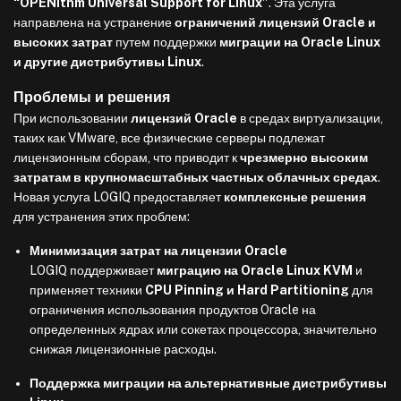
“OPENithm Universal Support for Linux”
. Эта услуга
направлена на устранение
ограничений лицензий Oracle и
высоких затрат
путем поддержки
миграции на Oracle Linux
и другие дистрибутивы Linux
.
Проблемы и решения
При использовании
лицензий Oracle
в средах виртуализации,
таких как VMware, все физические серверы подлежат
лицензионным сборам, что приводит к
чрезмерно высоким
затратам в крупномасштабных частных облачных средах
.
Новая услуга LOGIQ предоставляет
комплексные решения
для устранения этих проблем:
Минимизация затрат на лицензии Oracle
LOGIQ поддерживает
миграцию на Oracle Linux KVM
и
применяет техники
CPU Pinning и Hard Partitioning
для
ограничения использования продуктов Oracle на
определенных ядрах или сокетах процессора, значительно
снижая лицензионные расходы.
Поддержка миграции на альтернативные дистрибутивы