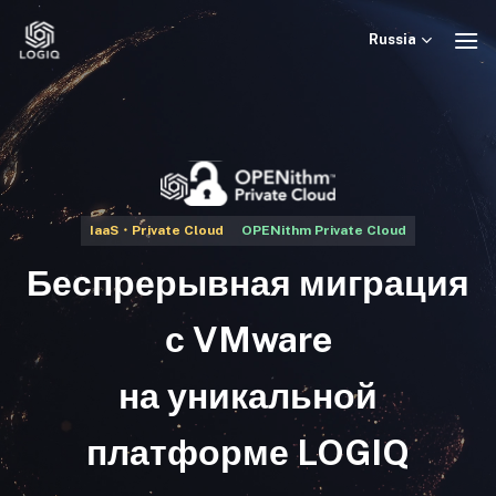
Skip
to
Russia
content
IaaS・Private Cloud
OPENithm Private Cloud
Беспрерывная миграция
с VMware
на уникальной
платформе LOGIQ