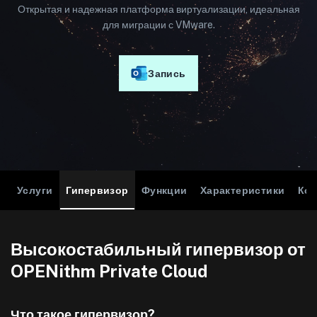
Открытая и надежная платформа виртуализации, идеальная
для миграции с VMware.
Запись
Услуги
Гипервизор
Функции
Характеристики
Ко
Высокостабильный гипервизор от
OPENithm Private Cloud
Что такое гипервизор?