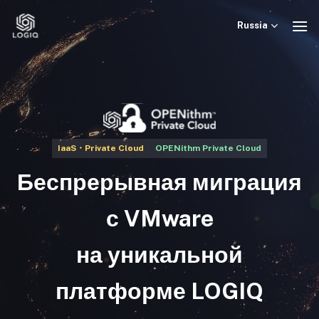
Skip
to
Russia
content
IaaS・Private Cloud
OPENithm Private Cloud
Беспрерывная миграция
с VMware
на уникальной
платформе LOGIQ