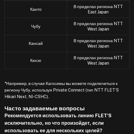
В пределах региона NTT
Канто
East Japan
В пределах региона NTT
Чубу
West Japan
В пределах региона NTT
Кансай
West Japan
В пределах региона NTT
Кюсю
West Japan
*Например, в случае Кагосимы вы можете подключиться к
региону Чубу, используя Private Connect (тип NTT FLET’S
Hikari Next, NI-CSHC).
Часто задаваемые вопросы
Рекомендуется использовать линию FLET’S
исключительно, но что произойдет, если
использовать ее для нескольких целей?