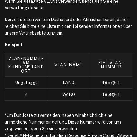
Wenn Sie getaggte VLANs verwenden, benötigen Sie eine
Verwaltungstabelle.
Derzeit stellen wir kein Dashboard oder Ähnliches bereit, daher
reichen Sie bitte eine Liste mit den folgenden Informationen über
unsere Vertriebsabteilung ein.
Beispiel:
VLAN-NUMMER
AM
ZIEL-VLAN-
VLAN-NAME
KUNDENSTAND
NUMMER
ORT
Ungetaggt
LAN0
4857(※1)
2
WAN0
4858(※1)
*Um Duplikate zu vermeiden, haben wir absichtlich eine
unmögliche Nummer eingefügt. Diese Nummer wird von uns
zugewiesen, wenn Sie sie verwenden.
*Der VLAN-Name wird für High Response Private Cloud, VMware