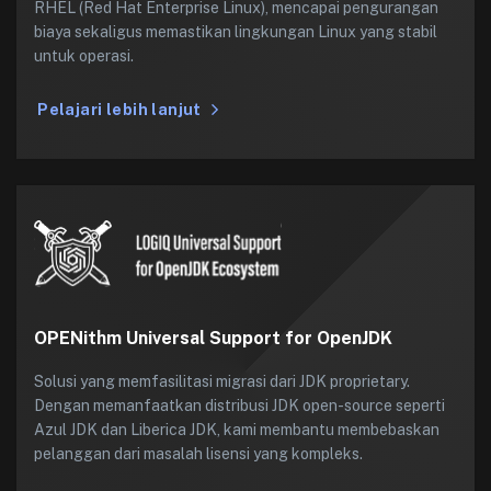
RHEL (Red Hat Enterprise Linux), mencapai pengurangan
biaya sekaligus memastikan lingkungan Linux yang stabil
untuk operasi.
Pelajari lebih lanjut
OPENithm Universal Support for OpenJDK
Solusi yang memfasilitasi migrasi dari JDK proprietary.
Dengan memanfaatkan distribusi JDK open-source seperti
Azul JDK dan Liberica JDK, kami membantu membebaskan
pelanggan dari masalah lisensi yang kompleks.