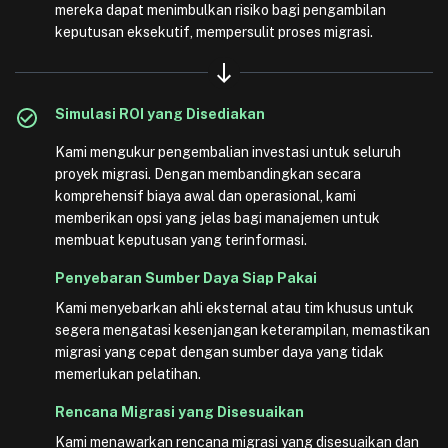
mereka dapat menimbulkan risiko bagi pengambilan
keputusan eksekutif, mempersulit proses migrasi.
Simulasi ROI yang Disediakan
Kami mengukur pengembalian investasi untuk seluruh
proyek migrasi. Dengan membandingkan secara
komprehensif biaya awal dan operasional, kami
memberikan opsi yang jelas bagi manajemen untuk
membuat keputusan yang terinformasi.
Penyebaran Sumber Daya Siap Pakai
Kami menyebarkan ahli eksternal atau tim khusus untuk
segera mengatasi kesenjangan keterampilan, memastikan
migrasi yang cepat dengan sumber daya yang tidak
memerlukan pelatihan.
Rencana Migrasi yang Disesuaikan
Kami menawarkan rencana migrasi yang disesuaikan dan