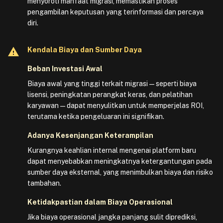
menyoroti manfaat migrasi, memastikan proses
pengambilan keputusan yang terinformasi dan percaya
diri.
Kendala Biaya dan Sumber Daya
Beban Investasi Awal
Biaya awal yang tinggi terkait migrasi—seperti biaya
lisensi, peningkatan perangkat keras, dan pelatihan
karyawan—dapat menyulitkan untuk memperjelas ROI,
terutama ketika pengeluaran ini signifikan.
Adanya Kesenjangan Keterampilan
Kurangnya keahlian internal mengenai platform baru
dapat menyebabkan meningkatnya ketergantungan pada
sumber daya eksternal, yang menimbulkan biaya dan risiko
tambahan.
Ketidakpastian dalam Biaya Operasional
Jika biaya operasional jangka panjang sulit diprediksi,