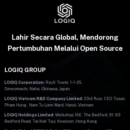
Lahir Secara Global, Mendorong
Pertumbuhan Melalui Open Source
LOGIQ GROUP
LOGIQ Corporation:
RyuX Tower, 1-1-25,
Omoromachi, Naha, Okinawa, Japan
LOGIQ Vietnam R&D Company Limited:
23rd floor, CEO Tower,
Pham Hung , Nam Tu Liem Ward, Hanoi, Vietnam
LOGIQ Holdings Limited:
Workshop 16E, The Bedford, 91-93
Bedford Road, Tai Kok Tsui, Kowloon, Hong Kong