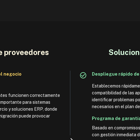
de proveedores
Solucion
el negocio
Despliegue rápido de
Establecemos rápidament
compatibilidad de las ap
entes funcionen correctamente
identificar problemas po
 importante para sistemas
necesarios en el plan de
cio y soluciones ERP, donde
 migración puede provocar
Programa de garantía
Basado en compromisos 
con gestión inmediata d