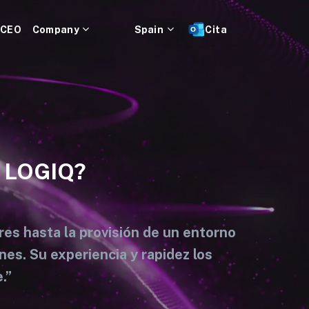
 CEO
Company
Spain
Cita
n LOGIQ?
s hasta la provisión de un entorno
nes. Su experiencia y rapidez los
.”