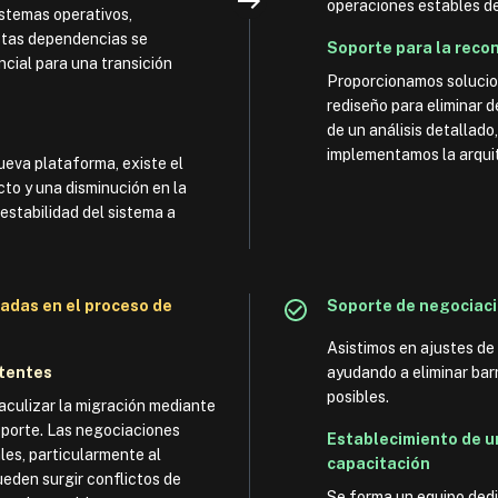
operaciones estables de
stemas operativos,
stas dependencias se
Soporte para la reco
ncial para una transición
Proporcionamos solucion
rediseño para eliminar 
de un análisis detallado
implementamos la arquit
nueva plataforma, existe el
cto y una disminución en la
 estabilidad del sistema a
sadas en el proceso de
Soporte de negociació
Asistimos en ajustes de
stentes
ayudando a eliminar bar
posibles.
aculizar la migración mediante
oporte. Las negociaciones
Establecimiento de u
les, particularmente al
capacitación
ueden surgir conflictos de
Se forma un equipo dedi