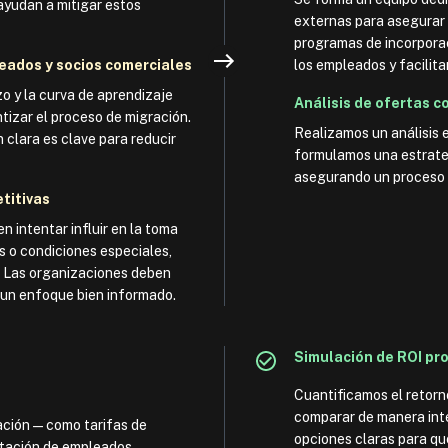
ayudan a mitigar estos
externas para asegurar 
programas de incorporac
leados y socios comerciales
los empleados y facilita
zo y la curva de aprendizaje
Análisis de ofertas c
izar el proceso de migración.
Realizamos un análisis 
 clara es clave para reducir
formulamos una estrateg
asegurando un proceso 
titivas
 intentar influir en la toma
s o condiciones especiales,
. Las organizaciones deben
 un enfoque bien informado.
Simulación de ROI pr
Cuantificamos el retorno
comparar de manera inte
gración—como tarifas de
opciones claras para qu
citación de empleados—