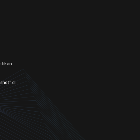
atikan
shot” di