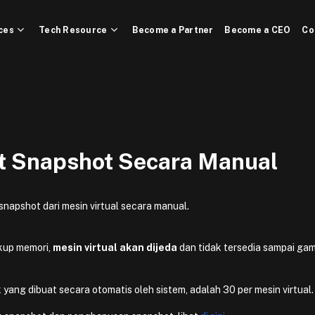
ces
Tech Resource
Become a Partner
Become a CEO
Co
 Snapshot Secara Manual
napshot dari mesin virtual secara manual.
kup memori,
mesin virtual akan dijeda
dan tidak tersedia sampai ga
ang dibuat secara otomatis oleh sistem, adalah 30 per mesin virtual.