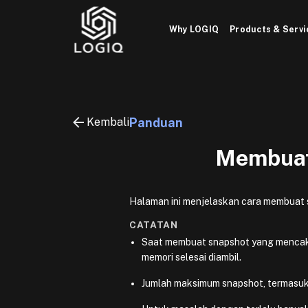
Skip
to
Why LOGIQ
Products & Servi
content
Kembali
Panduan
Membuat
Halaman ini menjelaskan cara membuat s
CATATAN
Saat membuat snapshot yang menca
memori selesai diambil.
Jumlah maksimum snapshot, termasuk y