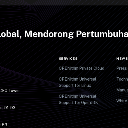
Global, Mendorong Pertumbuha
SERVICES
NEWS
OPENithm Private Cloud
Press 
OPENithm Universal
Techn
Support for Linux
Manua
 CEO Tower,
OPENithm Universal
White
Support for OpenJDK
d, 91-93
t 53 -