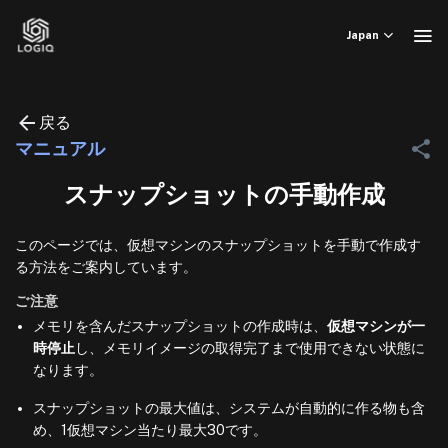
Skip
to
Japan
content
戻る
マニュアル
スナップショットの手動作成
このページでは、仮想マシンのスナップショットを手動で作成す
る方法をご案内しています。
ご注意
メモリを含んだスナップショットの作成時は、
仮想マシンが一
時停止
し、メモリイメージの取得完了まで使用できない状態に
なります。
スナップショットの最大値は、システムが自動的に作る物も含
め、1仮想マシン当たり最大30です。