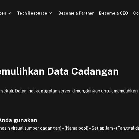
ces
Tech Resource
Become a Partner
Become a CEO
Co
mulihkan Data Cadangan
 sekali. Dalam hal kegagalan server, dimungkinkan untuk memulihkan
 Anda gunakan
in virtual sumber cadangan) – (Nama pool) – Setiap Jam – (Tanggal 