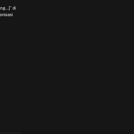
ing…]” di
onisasi