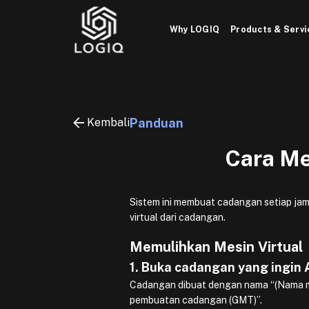
Skip
to
Why LOGIQ
Products & Servi
content
Kembali
Panduan
Cara Me
Sistem ini membuat cadangan setiap jam
virtual dari cadangan.
Memulihkan Mesin Virtual
1. Buka cadangan yang ingin
Cadangan dibuat dengan nama “(Nama mes
pembuatan cadangan (GMT)”.