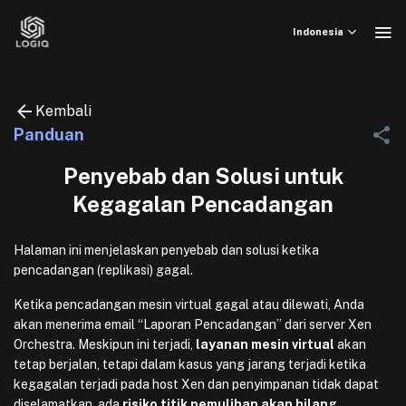
Skip
to
Indonesia
content
Kembali
Panduan
Penyebab dan Solusi untuk
Kegagalan Pencadangan
Halaman ini menjelaskan penyebab dan solusi ketika
pencadangan (replikasi) gagal.
Ketika pencadangan mesin virtual gagal atau dilewati, Anda
akan menerima email “Laporan Pencadangan” dari server Xen
Orchestra. Meskipun ini terjadi,
layanan mesin virtual
akan
tetap berjalan, tetapi dalam kasus yang jarang terjadi ketika
kegagalan terjadi pada host Xen dan penyimpanan tidak dapat
diselamatkan, ada
risiko titik pemulihan akan hilang.