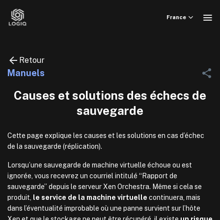
Skip
to
France
content
Retour
Manuels
Causes et solutions des échecs de
sauvegarde
Cette page explique les causes et les solutions en cas d’échec
de la sauvegarde (réplication).
Lorsqu’une sauvegarde de machine virtuelle échoue ou est
ignorée, vous recevrez un courriel intitulé “Rapport de
sauvegarde” depuis le serveur Xen Orchestra. Même si cela se
produit,
le service de la machine virtuelle
continuera, mais
dans l’éventualité improbable où une panne survient sur l’hôte
Xen et que le stockage ne peut être récupéré, il existe
un risque