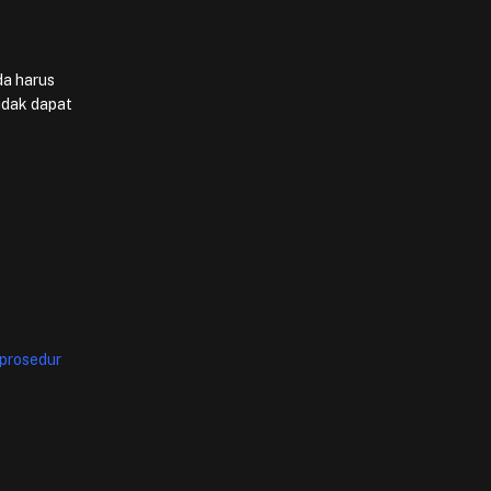
da harus
idak dapat
prosedur