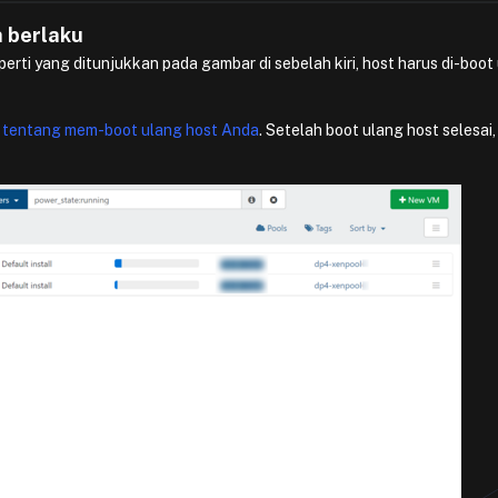
h berlaku
erti yang ditunjukkan pada gambar di sebelah kiri, host harus di-boot
si tentang mem-boot ulang host Anda
. Setelah boot ulang host selesai