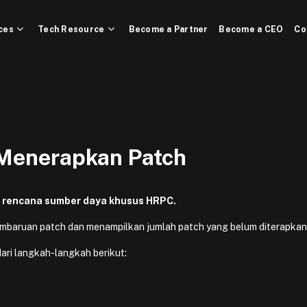
ces
Tech Resource
Become a Partner
Become a CEO
Co
Menerapkan Patch
uk rencana sumber daya khusus HRPC.
embaruan patch dan menampilkan jumlah patch yang belum diterapkan
ari langkah-langkah berikut: