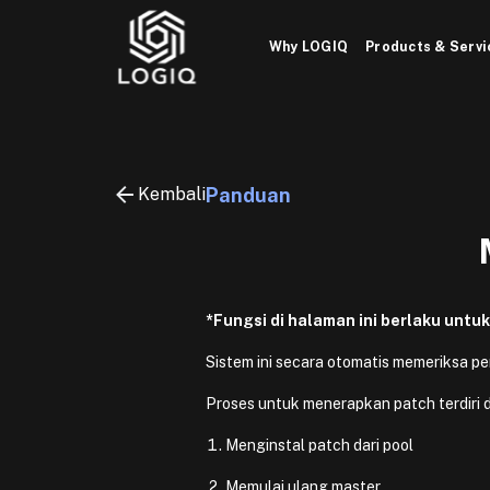
Skip
to
Why LOGIQ
Products & Servi
content
Kembali
Panduan
*Fungsi di halaman ini berlaku unt
Sistem ini secara otomatis memeriksa p
Proses untuk menerapkan patch terdiri d
Menginstal patch dari pool
Memulai ulang master