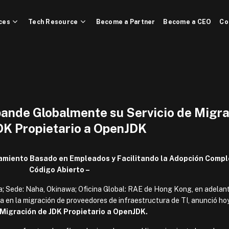
ces
Tech Resource
Become a Partner
Become a CEO
Co
ande Globalmente su Servicio de Migra
DK Propietario a OpenJDK
iamiento Basado en Empleados y Facilitando la Adopción Compl
Código Abierto –
a; Sede: Naha, Okinawa; Oficina Global: RAE de Hong Kong, en adelan
 en la migración de proveedores de infraestructura de TI, anunció hoy
 Migración de JDK Propietario a OpenJDK.