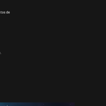
stos de
,