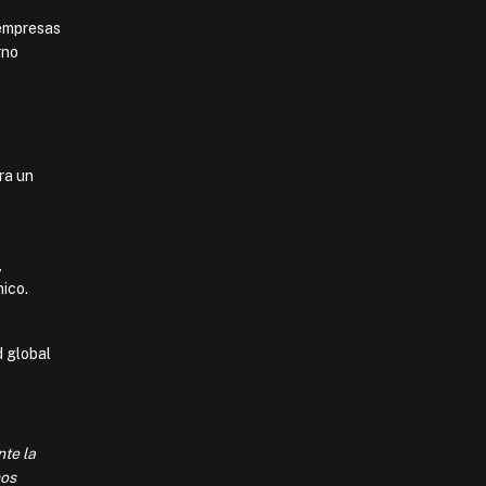
 empresas
rno
ra un
,
nico.
d global
nte la
mos