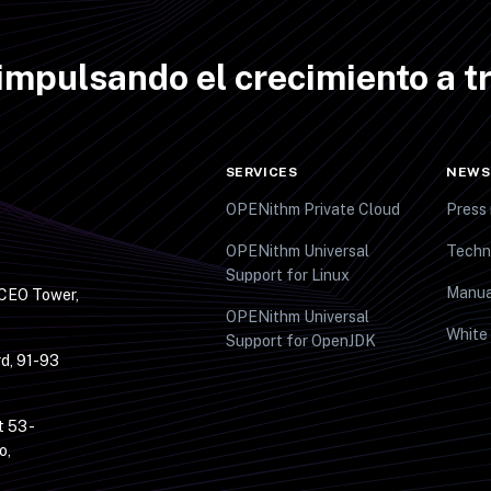
impulsando el crecimiento a tr
SERVICES
NEWS
OPENithm Private Cloud
Press 
OPENithm Universal
Techn
Support for Linux
Manua
 CEO Tower,
OPENithm Universal
White
Support for OpenJDK
d, 91-93
t 53 -
o,