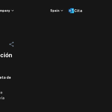
mpany
Spain
Cita
ción
eta de
te
 la