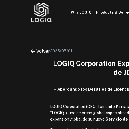
Skip
to
Why LOGIQ
Products & Servi
content
Volver
2025/05/01
LOGIQ Corporation Exp
de J
– Abordando los Desafíos de Licenc
LOGIQ Corporation (CEO: Tomohito Kirihat
“LOGIQ”), una empresa global especializada
expansión global de su nuevo
Servicio de