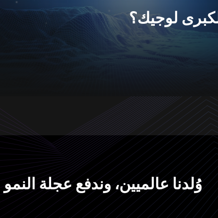
لكبرى لوجيك؟
وُلدنا عالميين، وندفع عجلة النمو