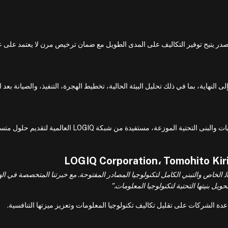
J خاص إلى OpenJDK مفتوح المصدر يتيح توفير التكاليف على المدى الطويل مع ضمان ترخيص مرن لا يعتمد على 
املاً من البداية إلى النهاية، بما في ذلك تحليل البيئة الحالية، تخطيط الهجرة، التنفيذ، والصيانة بعد
تم تصميم الخدمة لاستيعاب الفرق متعددة الجنسيات والبنى التحتية الموزعة، مستفيدة من شبكة LOGIQ العالمية لتقدي
“تمكن هذه الخدمة الشركات من التحرر من قيود JDK الخاص والتبني الكامل لتكنولوجيا المصادر المفتوحة. مع خبرتنا المتخصصة في
يل بنيتها التحتية لتكنولوجيا المعلومات.”