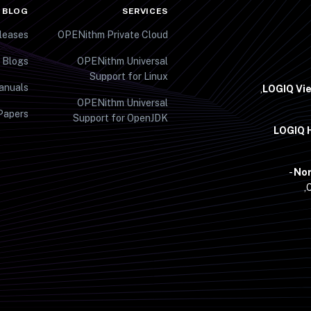
 BLOG
SERVICES
leases
OPENithm Private Cloud
 Blogs
OPENithm Universal
Support for Linux
anuals
LOGIQ Vi
OPENithm Universal
Papers
Support for OpenJDK
LOGIQ H
Nor
C