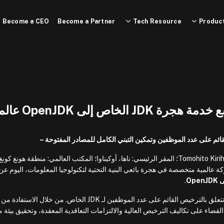
Become a CEO
Become a Partner
Tech Resource
Product
ائم على عدد الموظفين وتمكين التبني الكامل للمصادر المفتوحة –
أعلنت LOGIQ Corporation (الرئيس التنفيذي: Tomohito Kirihata؛ المقر الرئيسي: ناها، أوكيناوا؛ المكتب العالمي: منطقة هون
يها فيما يلي بـ “LOGIQ”)، وهي شركة عالمية متخصصة في هجرة بائعي البنية التحتية لتكنولوجيا المعلومات، اليوم
.
تم تصميم هذه الخدمة للشركات التي تواجه تحديات تتعلق بالترخيص القائم على عدد الموظفين لـ JDK الخاص. من خلا
ية لـ LOGIQ، يمكن للشركات القضاء على تكاليف الترخيص العالية والالتزامات التعاقدية المعقدة، وتحقيق بيئ