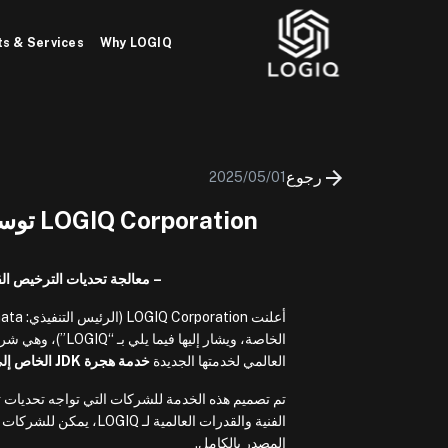
Ski
t
s & Services
Why LOGIQ
conten
رجوع
2025/05/01
LOGIQ Corporation توسع خدمة هجرة JDK الخاص إلى OpenJDK عالميًا
– معالجة تحديات الترخيص الق
الخاصة، ويشار إل
العالمي لخدمتها الجديدة
خدمة هجرة JDK الخاص إلى OpenJDK
الفنية والقدرات العالم
المصدر بالكامل.