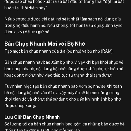
được sao chép hoặc xuất ra sẽ bắt đầu từ trạng thái “đặt lại bắt
buộc tại thời điểm này”.
Nếu xentools được cài đặt, nó sẽ ít nhất làm sạch nội dung đĩa
trong hệ điều hành ảo. Nếu không, tốt hơn là sử dụng lệnh sync
(Linux, v.v.) để lưu giữ nó.
Bản Chụp Nhanh Mới với Bộ Nhớ
Tạo một bản chụp nhanh của đĩa (bộ nhớ) và bộ nhớ (RAM).
Bản chụp nhanh này bao gồm bộ nhớ, vì vậy khi bạn khôi phục về
bản chụp nhanh, nội dung bộ nhớ cũng được khôi phục, khiến nó
hoạt động giống như việc tiếp tục từ trạng thái tạm dừng.
Tuy nhiên, việc tạo bản chụp nhanh bao gồm bộ nhớ sẽ ghi toàn
bộ nội dung bộ nhớ vào đĩa, vì vậy máy ảo sẽ bị tạm dừng trong
thời gian đó và không thể sử dụng cho đến khi hình ảnh bộ nhớ
được chụp xong.
Lưu Giữ Bản Chụp Nhanh
Số lượng tối đa bản chụp nhanh, bao gồm cả những bản được hệ
thống tạo tự động, là 30 cho mỗi máy ảo.