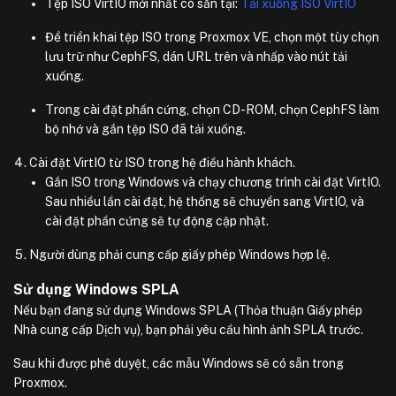
Tệp ISO VirtIO mới nhất có sẵn tại:
Tải xuống ISO VirtIO
Để triển khai tệp ISO trong Proxmox VE, chọn một tùy chọn
lưu trữ như CephFS, dán URL trên và nhấp vào nút tải
xuống.
Trong cài đặt phần cứng, chọn CD-ROM, chọn CephFS làm
bộ nhớ và gắn tệp ISO đã tải xuống.
Cài đặt VirtIO từ ISO trong hệ điều hành khách.
Gắn ISO trong Windows và chạy chương trình cài đặt VirtIO.
Sau nhiều lần cài đặt, hệ thống sẽ chuyển sang VirtIO, và
cài đặt phần cứng sẽ tự động cập nhật.
Người dùng phải cung cấp giấy phép Windows hợp lệ.
Sử dụng Windows SPLA
Nếu bạn đang sử dụng Windows SPLA (Thỏa thuận Giấy phép
Nhà cung cấp Dịch vụ), bạn phải yêu cầu hình ảnh SPLA trước.
Sau khi được phê duyệt, các mẫu Windows sẽ có sẵn trong
Proxmox.