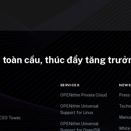
ên toàn cầu, thúc đẩy tăng tr
SERVICES
NEWS
OPENithm Private Cloud
Press 
OPENithm Universal
Techn
Support for Linux
Manua
 CEO Tower,
OPENithm Universal
White
Support for OpenJDK