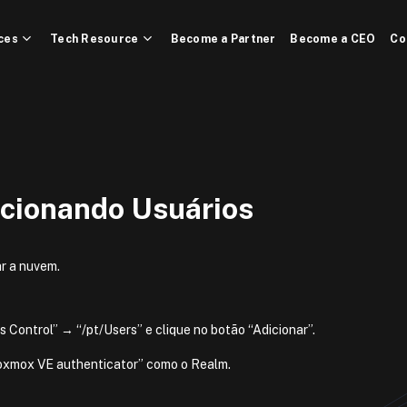
ces
Tech Resource
Become a Partner
Become a CEO
Co
cionando Usuários
ar a nuvem.
 Control” → “/pt/Users” e clique no botão “Adicionar”.
Proxmox VE authenticator” como o Realm.