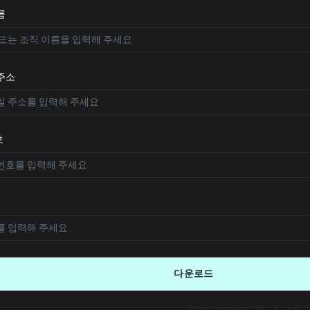
름
주소
호