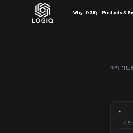
Skip
to
Why LOGIQ
Products & Se
content
아래 정보를
성