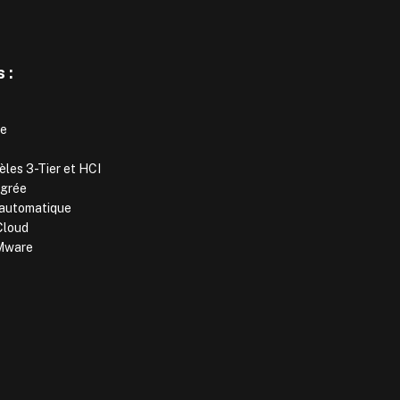
 :
se
èles 3-Tier et HCI
égrée
n automatique
iCloud
VMware