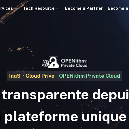
rvices
Tech Resource
Become a Partner
Become a
IaaS・Cloud Privé
OPENithm Private Cloud
 transparente dep
a plateforme uniqu