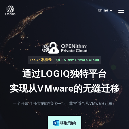
Skip
to
China
content
IaaS・私有云
OPENithm Private Cloud
通过LOGIQ独特平台
实现从VMware的无缝迁移
一个开放且强大的虚拟化平台，非常适合从VMware迁移。
获取预约