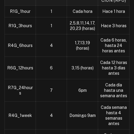
CIÓN (RPO)
R1G_1hour
1
Cada hora
Hace 1 hora
2,5,8,11,14,17,
R1G_3hours
1
Hace 3 horas
20,23 (horas)
Cada 6 horas,
1,7,13,19
R4G_6hours
4
hasta 24
(horas)
horas antes
Cada 12 horas
R6G_12hours
6
3,15 (horas)
hasta 3 días
antes
Cada día
R7G_24hour
7
6pm
hasta una
s
semana antes
Cada semana
hasta 4
R4G_1week
4
Domingo 9am
semanas
antes