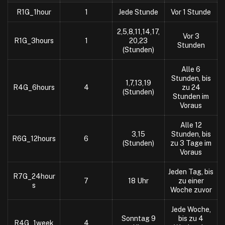
R1G_1hour
1
Jede Stunde
Vor 1 Stunde
2,5,8,11,14,17,
Vor 3
R1G_3hours
1
20,23
Stunden
(Stunden)
Alle 6
Stunden, bis
1,7,13,19
R4G_6hours
4
zu 24
(Stunden)
Stunden im
Voraus
Alle 12
3,15
Stunden, bis
R6G_12hours
6
(Stunden)
zu 3 Tage im
Voraus
Jeden Tag, bis
R7G_24hour
7
18 Uhr
zu einer
s
Woche zuvor
Jede Woche,
Sonntag 9
bis zu 4
R4G_1week
4