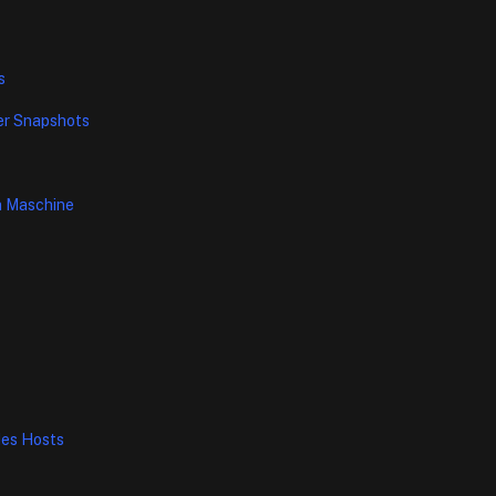
s
er Snapshots
en Maschine
des Hosts