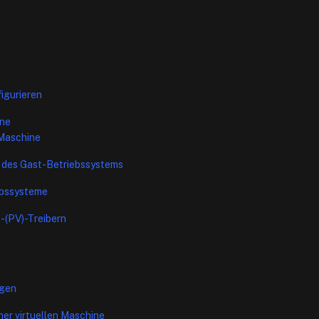
igurieren
ine
 Maschine
on des Gast-Betriebssystems
ebssysteme
s-(PV)-Treibern
igen
ner virtuellen Maschine