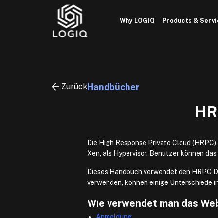
Skip
to
Why LOGIQ
Products & Servi
content
Zurück
Handbücher
HR
Die High Response Private Cloud (HRPC)
Xen, als Hypervisor. Benutzer können da
Dieses Handbuch verwendet den HRPC Ded
verwenden, können einige Unterschiede in
Wie verwendet man das We
Anmeldung