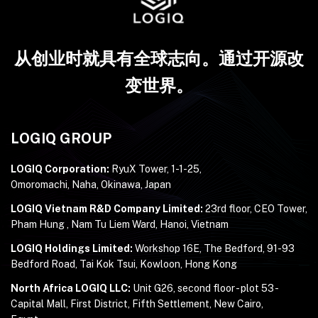
从创业时就具有全球志向。通过开源改
变世界。
LOGIQ GROUP
LOGIQ Corporation:
RyuX Tower, 1-1-25,
Omoromachi, Naha, Okinawa, Japan
LOGIQ Vietnam R&D Company Limited:
23rd floor, CEO Tower,
Pham Hung , Nam Tu Liem Ward, Hanoi, Vietnam
LOGIQ Holdings Limited:
Workshop 16E, The Bedford, 91-93
Bedford Road, Tai Kok Tsui, Kowloon, Hong Kong
North Africa LOGIQ LLC:
Unit G26, second floor - plot 53 -
Capital Mall, First District, Fifth Settlement, New Cairo,