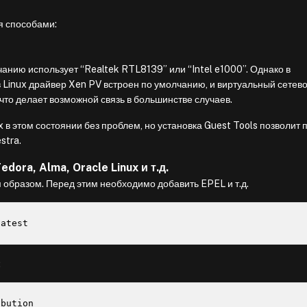
я способами:
нию использует “Realtek RTL8139” или “Intel e1000”. Однако в
Linux драйвер Xen PV встроен по умолчанию, и виртуальный сетев
что делает возможной связь в большинстве случаев.
 в этом состоянии без проблем, но установка Guest Tools позволит 
stra.
edora, Alma, Oracle Linux и т.д.
 образом. Перед этим необходимо добавить EPEL и т.д.
latest
:
bution
