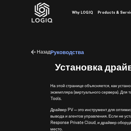
Skip
to
Why LOGIQ
Products & Servi
content
Назад
Руководства
Установка драй
На этой странице объясняется, как уста
экземпляра (виртуального сервера). Для 
Tools.
Драйвер PV — это инструмент для оптими
вывода и агентов управления. Если не ус
Response Private Cloud, и драйвер обору
место.