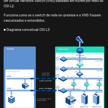
um Virtual Network Switch (VNS) baseado em nuvem por meio do
OSI L2.
Funciona como se o switch de rede on-premise e o VNS fossem
cascateados e estendidos.
■ Diagrama conceitual OSI L3