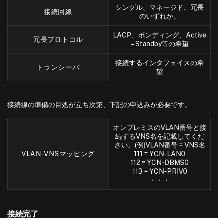
シングル、マネージド、冗長
接続回線
のいずれか。
LACP、ボンディング、Active
冗長プロトコル
– Standby等の希望
接続するインタフェイスの希
トランシーバ
望
接続線の準備の目処が立ち次第、下記の申込みが必要です。
オンプレミスのVLAN番号と接
続するVNS名を記載してくだ
さい。(例)VLAN番号 = VNS名
VLAN-VNSマッピング
111 = YCN-LAN0
112 = YCN-DBMS0
113 = YCN-PRIV0
・・・
接続完了