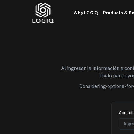
Skip
to
Why LOGIQ
Products & Se
content
Al ingresar la información a co
Úselo para ayud
Considering-options-for
Apellid