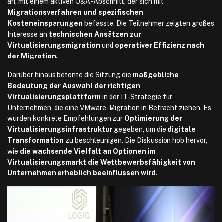
an, mit einem aktiven Q&A-Abschnitt, der sich mit
Migrationsverfahren und spezifischen
Kosteneinsparungen
befasste. Die Teilnehmer zeigten großes
Interesse an
technischen Ansätzen zur
Virtualisierungsmigration
und
operativer Effizienz nach
der Migration
.
Darüber hinaus betonte die Sitzung die
maßgebliche
Bedeutung der Auswahl der richtigen
Virtualisierungsplattform
in der IT-Strategie für
Unternehmen, die eine VMware-Migration in Betracht ziehen. Es
wurden konkrete Empfehlungen zur
Optimierung der
Virtualisierungsinfrastruktur
gegeben, um die
digitale
Transformation
zu beschleunigen. Die Diskussion hob hervor,
wie
die wachsende Vielfalt an Optionen im
Virtualisierungsmarkt die Wettbewerbsfähigkeit von
Unternehmen erheblich beeinflussen wird
.