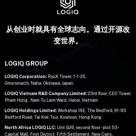
从创业时就具有全球志向。通过开源改
变世界。
LOGIQ GROUP
LOGIQ Corporation:
RyuX Tower, 1-1-25,
Omoromachi, Naha, Okinawa, Japan
LOGIQ Vietnam R&D Company Limited:
23rd floor, CEO Tower,
Pham Hung , Nam Tu Liem Ward, Hanoi, Vietnam
LOGIQ Holdings Limited:
Workshop 16E, The Bedford, 91-93
Bedford Road, Tai Kok Tsui, Kowloon, Hong Kong
North Africa LOGIQ LLC:
Unit G26, second floor - plot 53 -
Capital Mall, First District, Fifth Settlement, New Cairo,