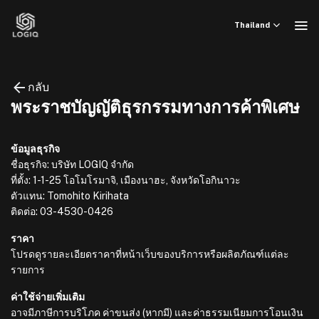
ข้าม
ไป
Thailand
ยัง
เนื้อหา
กลับ
พระราชบัญญัติธุรกรรมทางการค้าพิเศษ
ข้อมูลธุรกิจ
ชื่อธุรกิจ: บริษัท LOGIQ จำกัด
ที่ตั้ง: 1-1-25 โอโมโรมาจิ, เมืองนาฮะ, จังหวัดโอกินาวะ
ตัวแทน: Tomohito Kirihata
ติดต่อ: 03-4530-0426
ราคา
โปรดดูรายละเอียดราคาที่หน้าเว็บของบริการหรือผลิตภัณฑ์แต่ละ
รายการ
ค่าใช้จ่ายเพิ่มเติม
อาจมีภาษีการบริโภค ค่าขนส่ง (หากมี) และค่าธรรมเนียมการโอนเงิน